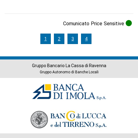
Comunicato Price Sensitive
1
2
3
4
Gruppo Bancario La Cassa di Ravenna
Gruppo Autonomo di Banche Locali
Banche
del
Gruppo