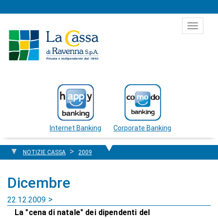
Salta al contenuto
Toggle
navigat
Internet Banking
Corporate Banking
NOTIZIE CASSA
2009
Dicembre
22.12.2009
La "cena di natale" dei dipendenti del