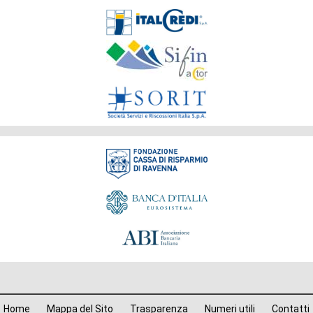
Società
del
Gruppo
Fondazione
Menù
Home
Mappa del Sito
Trasparenza
Numeri utili
Contatti