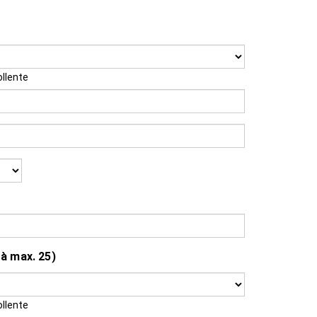
ollente
tà max. 25)
ollente