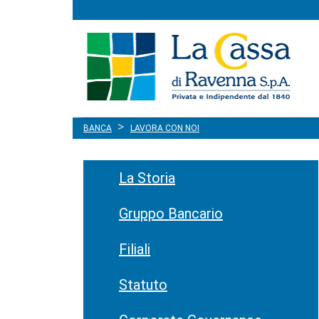
Menu
Salta al contenuto
principale
BANCA
LAVORA CON NOI
La Storia
Gruppo Bancario
Filiali
Statuto