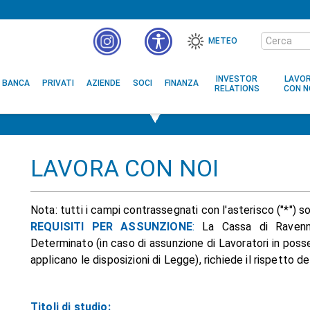
Cerca
METEO
nel
MENÙ
sito
ACCESSIBILITÀ
INVESTOR
LAVO
BANCA
PRIVATI
AZIENDE
SOCI
FINANZA
RELATIONS
CON N
LAVORA CON NOI
Nota: tutti i campi contrassegnati con l'asterisco ("*") s
REQUISITI PER ASSUNZIONE
:
La Cassa di Ravenna
Determinato (in caso di assunzione di Lavoratori in posses
applicano le disposizioni di Legge), richiede il rispetto de
Titoli di studio: