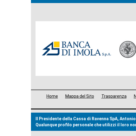
Banche
del
Gruppo
Menù
Home
Mappa del Sito
Trasparenza
N
di
navigazione
Il Presidente della Cassa di Ravenna SpA, Antonio 
footer
Qualunque profilo personale che utilizzi il loro 