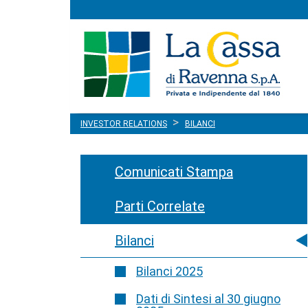
Menu
Salta al contenuto
principale
INVESTOR RELATIONS
BILANCI
Comunicati Stampa
Parti Correlate
Bilanci
Bilanci 2025
Dati di Sintesi al 30 giugno