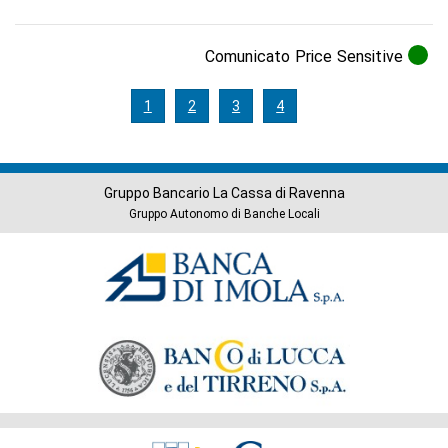
Comunicato Price Sensitive
1
2
3
4
Gruppo Bancario La Cassa di Ravenna
Gruppo Autonomo di Banche Locali
Banche
del
Gruppo
Società