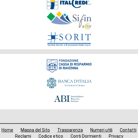
del
Gruppo
Fondazione
Menù
Home
Mappa del Sito
Trasparenza
Numeri utili
Contatti
Reclami
Codice etico
Conti Dormienti
Privacy