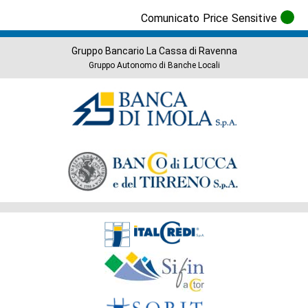
Comunicato Price Sensitive
Gruppo Bancario La Cassa di Ravenna
Gruppo Autonomo di Banche Locali
Banche
del
Gruppo
Società
del
Gruppo