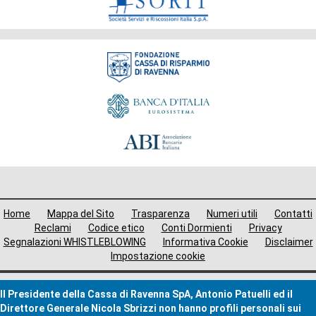
Fondazione
Menù
Home
Mappa del Sito
Trasparenza
Numeri utili
Contatti
i
Reclami
Codice etico
Conti Dormienti
Privacy
Segnalazioni WHISTLEBLOWING
Informativa Cookie
Disclaimer
avigazione
Impostazione cookie
ooter
Il Presidente della Cassa di Ravenna SpA, Antonio Patuelli ed il
Direttore Generale Nicola Sbrizzi non hanno profili personali sui