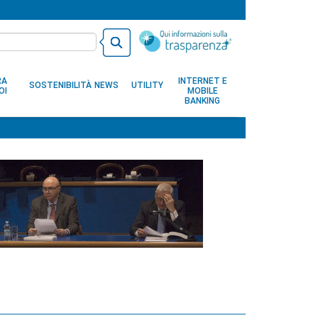
RA
INTERNET E
SOSTENIBILITÀ
NEWS
UTILITY
OI
MOBILE
BANKING