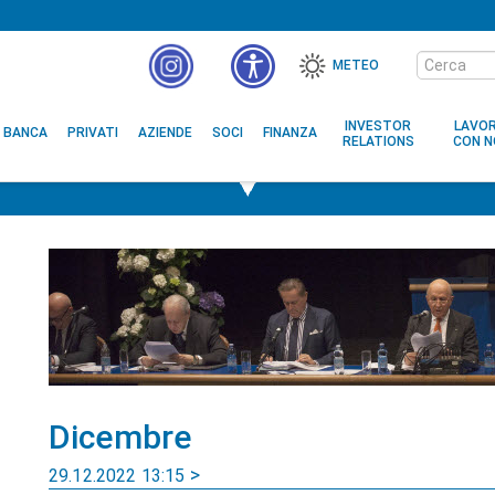
Cerca
METEO
nel
MENÙ
sito
ACCESSIBILITÀ
INVESTOR
LAVO
BANCA
PRIVATI
AZIENDE
SOCI
FINANZA
RELATIONS
CON N
Dicembre
29.12.2022 13:15