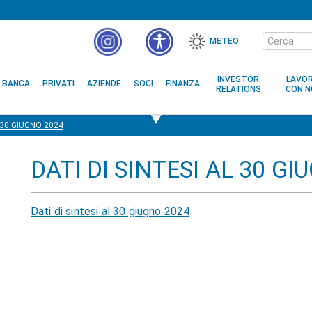
Cerca
METEO
nel
MENÙ
sito
ACCESSIBILITÀ
INVESTOR
LAVO
BANCA
PRIVATI
AZIENDE
SOCI
FINANZA
RELATIONS
CON N
L 30 GIUGNO 2024
DATI DI SINTESI AL 30 GI
Dati di sintesi al 30 giugno 2024