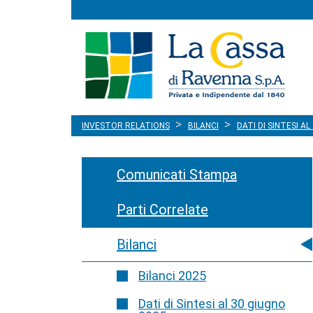
Menu
Salta al contenuto
principale
INVESTOR RELATIONS
BILANCI
DATI DI SINTESI A
Comunicati Stampa
Parti Correlate
Bilanci
Bilanci 2025
Dati di Sintesi al 30 giugno