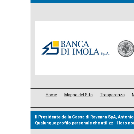
Banche
del
Gruppo
Menù
Home
Mappa del Sito
Trasparenza
N
di
navigazione
Il Presidente della Cassa di Ravenna SpA, Antonio 
footer
Qualunque profilo personale che utilizzi il loro 