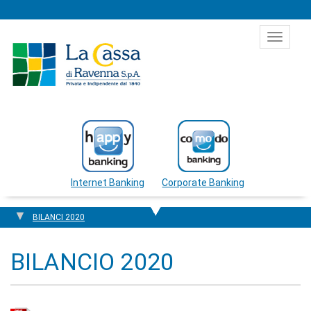
Salta al contenuto
Toggle
navigat
Internet Banking
Corporate Banking
BILANCI 2020
BILANCIO 2020