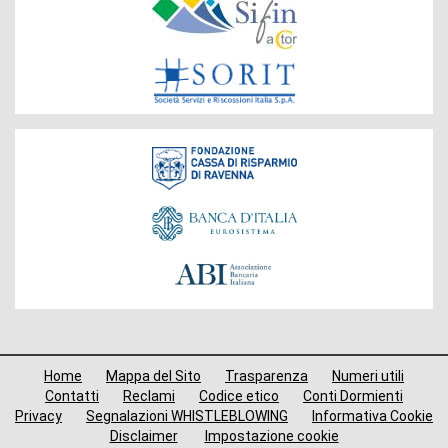
Gruppo
Fondazione
Menù
Home
Mappa del Sito
Trasparenza
Numeri utili
di
Contatti
Reclami
Codice etico
Conti Dormienti
Privacy
Segnalazioni WHISTLEBLOWING
Informativa Cookie
navigazione
Disclaimer
Impostazione cookie