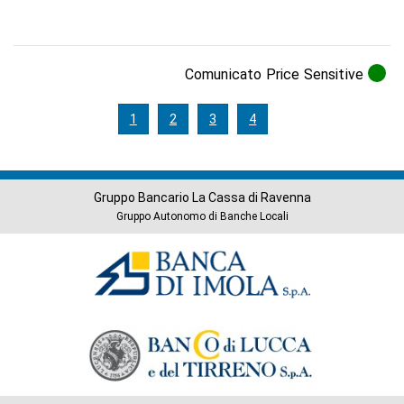
Comunicato Price Sensitive
1
2
3
4
Gruppo Bancario La Cassa di Ravenna
Gruppo Autonomo di Banche Locali
Banche
del
Gruppo