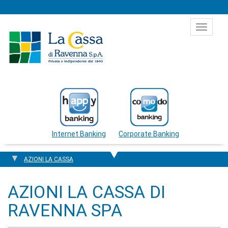
Salta al contenuto
Toggle
navigat
Internet Banking
Corporate Banking
AZIONI LA CASSA
AZIONI LA CASSA DI
RAVENNA SPA