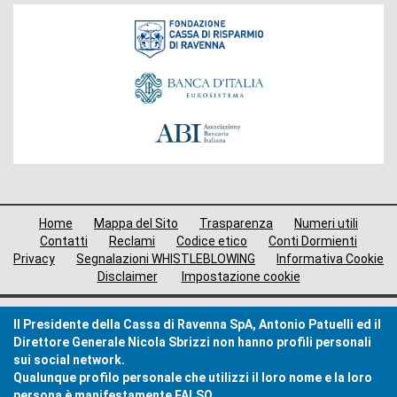
Fondazione
Menù
Home
Mappa del Sito
Trasparenza
Numeri utili
di
Contatti
Reclami
Codice etico
Conti Dormienti
Privacy
Segnalazioni WHISTLEBLOWING
Informativa Cookie
navigazione
Disclaimer
Impostazione cookie
footer
Il Presidente della Cassa di Ravenna SpA, Antonio Patuelli ed il
Direttore Generale Nicola Sbrizzi non hanno profili personali
sui social network.
Qualunque profilo personale che utilizzi il loro nome e la loro
persona è manifestamente FALSO.