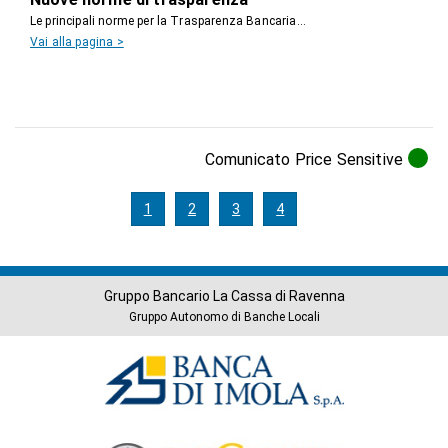
Le principali norme per la Trasparenza Bancaria...
Vai alla pagina >
Comunicato Price Sensitive
1
2
3
4
Gruppo Bancario La Cassa di Ravenna
Gruppo Autonomo di Banche Locali
Banche
del
Gruppo