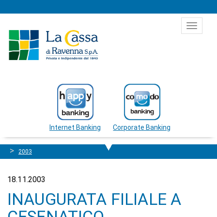
Salta al contenuto
Toggle
navigat
Internet Banking
Corporate Banking
2003
18.11.2003
INAUGURATA FILIALE A
CESENATICO