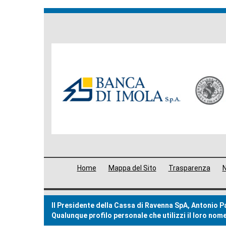
Banche
del
Gruppo
Menù
Home
Mappa del Sito
Trasparenza
N
di
navigazione
Il Presidente della Cassa di Ravenna SpA, Antonio Pat
footer
Qualunque profilo personale che utilizzi il loro no