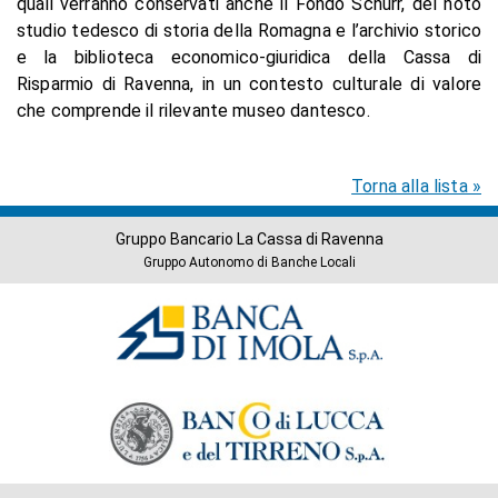
quali verranno conservati anche il Fondo Schurr, del noto
studio tedesco di storia della Romagna e l’archivio storico
e la biblioteca economico-giuridica della Cassa di
Risparmio di Ravenna, in un contesto culturale di valore
che comprende il rilevante museo dantesco.
Torna alla lista »
Gruppo Bancario La Cassa di Ravenna
Gruppo Autonomo di Banche Locali
Banche
del
Gruppo