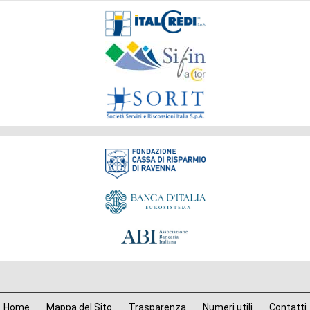
Società
del
Gruppo
Fondazione
Menù
Home
Mappa del Sito
Trasparenza
Numeri utili
Contatti