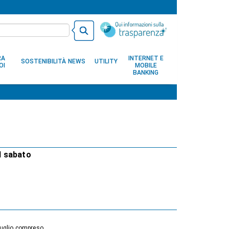
RA
INTERNET E
SOSTENIBILITÀ
NEWS
UTILITY
OI
MOBILE
BANKING
il sabato
 luglio compreso.