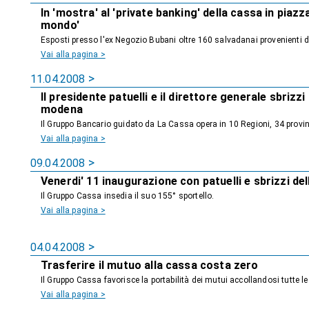
In 'mostra' al 'private banking' della cassa in piazz
mondo'
Esposti presso l'ex Negozio Bubani oltre 160 salvadanai provenienti d
Vai alla pagina >
11.04.2008
Il presidente patuelli e il direttore generale sbrizzi
modena
Il Gruppo Bancario guidato da La Cassa opera in 10 Regioni, 34 provin
Vai alla pagina >
09.04.2008
Venerdi' 11 inaugurazione con patuelli e sbrizzi del
Il Gruppo Cassa insedia il suo 155° sportello.
Vai alla pagina >
04.04.2008
Trasferire il mutuo alla cassa costa zero
Il Gruppo Cassa favorisce la portabilità dei mutui accollandosi tutte le
Vai alla pagina >