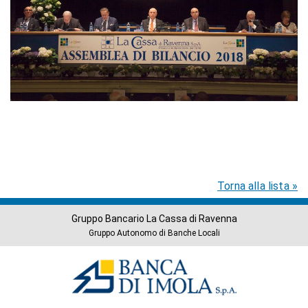
Torna alla lista »
Gruppo Bancario La Cassa di Ravenna
Gruppo Autonomo di Banche Locali
Banche
del
Gruppo