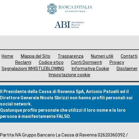
Menù
Home
Mappa del Sito
Trasparenza
Numeri utili
Contatti
i
Reclami
Codice etico
Conti Dormienti
Privacy
Segnalazioni WHISTLEBLOWING
Informativa Cookie
Disclaimer
avigazione
Impostazione cookie
ooter
Il Presidente della Cassa di Ravenna SpA, Antonio Patuelli ed il
Direttore Generale Nicola Sbrizzi non hanno profili personali sui
social network.
Qualunque profilo personale che utilizzi il loro nome e la loro
persona è manifestamente FALSO.
Altre
Partita IVA Gruppo Bancario La Cassa di Ravenna 02620360392 /