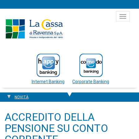
Salta al contenuto
Toggle
navigat
Internet Banking
Corporate Banking
NOVITÀ
ACCREDITO DELLA
PENSIONE SU CONTO