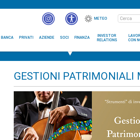
Cerca
METEO
nel
MENÙ
sito
ACCESSIBILITÀ
INVESTOR
LAVO
BANCA
PRIVATI
AZIENDE
SOCI
FINANZA
RELATIONS
CON N
GESTIONI PATRIMONIALI