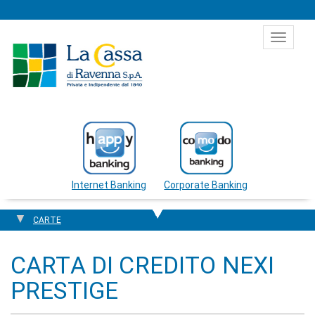
Salta al contenuto
Toggle
navigat
Internet Banking
Corporate Banking
CARTE
CARTA DI CREDITO NEXI
PRESTIGE