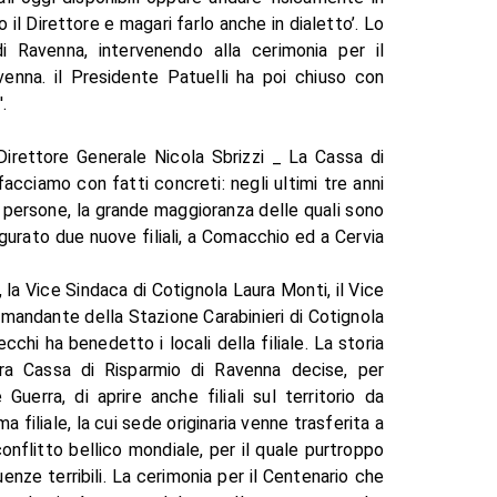
 il Direttore e magari farlo anche in dialetto’. Lo
i Ravenna, intervenendo alla cerimonia per il
avenna. il Presidente Patuelli ha poi chiuso con
.
Direttore Generale Nicola Sbrizzi _ La Cassa di
acciamo con fatti concreti: negli ultimi tre anni
ersone, la grande maggioranza delle quali sono
gurato due nuove filiali, a Comacchio ed a Cervia
.
ri, la Vice Sindaca di Cotignola Laura Monti, il Vice
mandante della Stazione Carabinieri di Cotignola
chi ha benedetto i locali della filiale. La storia
llora Cassa di Risparmio di Ravenna decise, per
Guerra, di aprire anche filiali sul territorio da
a filiale, la cui sede originaria venne trasferita a
flitto bellico mondiale, per il quale purtroppo
enze terribili. La cerimonia per il Centenario che