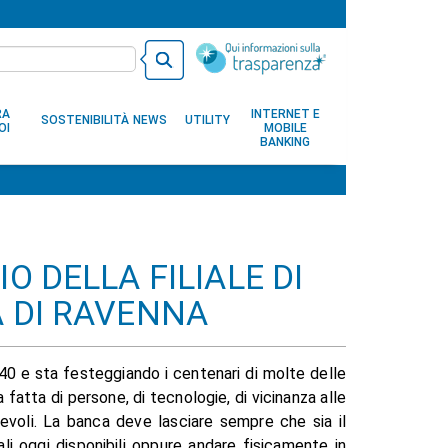
RA
INTERNET E
SOSTENIBILITÀ
NEWS
UTILITY
OI
MOBILE
BANKING
O DELLA FILIALE DI
 DI RAVENNA
0 e sta festeggiando i centenari di molte delle
ca fatta di persone, di tecnologie, di vicinanza alle
urevoli. La banca deve lasciare sempre che sia il
tali oggi disponibili oppure andare fisicamente in