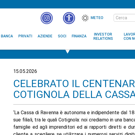
Cerca
METEO
nel
MENÙ
sito
ACCESSIBILITÀ
INVESTOR
LAVO
BANCA
PRIVATI
AZIENDE
SOCI
FINANZA
RELATIONS
CON N
15.05.2026
CELEBRATO IL CENTENARI
COTIGNOLA DELLA CASSA
‘La Cassa di Ravenna è autonoma e indipendente dal 184
sue filiali, tra le quali Cotignola: noi crediamo in una ban
famiglie ed agli imprenditori ed ai rapporti diretti e d
cliente a scegliere se utilizzare i numerosi servizi digi