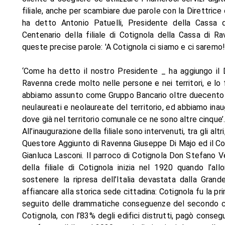
filiale, anche per scambiare due parole con la Direttrice o
ha detto Antonio Patuelli, Presidente della Cassa d
Centenario della filiale di Cotignola della Cassa di R
queste precise parole: 'A Cotignola ci siamo e ci saremo!'
‘Come ha detto il nostro Presidente _ ha aggiungo il 
Ravenna crede molto nelle persone e nei territori, e lo f
abbiamo assunto come Gruppo Bancario oltre duecento p
neulaureati e neolaureate del territorio, ed abbiamo inau
dove già nel territorio comunale ce ne sono altre cinque’
All’inaugurazione della filiale sono intervenuti, tra gli alt
Questore Aggiunto di Ravenna Giuseppe Di Majo ed il Co
Gianluca Lasconi. Il parroco di Cotignola Don Stefano Vec
della filiale di Cotignola inizia nel 1920 quando l’a
sostenere la ripresa dell’Italia devastata dalla Grande 
affiancare alla storica sede cittadina: Cotignola fu la prim
seguito delle drammatiche conseguenze del secondo con
Cotignola, con l’83% degli edifici distrutti, pagò consegu