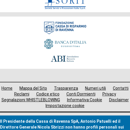
Fondazione
Menù
Home
Mappa del Sito
Trasparenza
Numeri utili
Contatti
i
Reclami
Codice etico
Conti Dormienti
Privacy
Segnalazioni WHISTLEBLOWING
Informativa Cookie
Disclaimer
avigazione
Impostazione cookie
ooter
Il Presidente della Cassa di Ravenna SpA, Antonio Patuelli ed il
Direttore Generale Nicola Sbrizzi non hanno profili personali sui