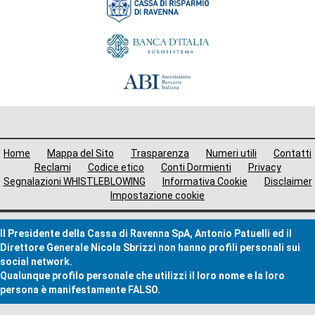
Menù
Home
Mappa del Sito
Trasparenza
Numeri utili
Contatti
i
Reclami
Codice etico
Conti Dormienti
Privacy
Segnalazioni WHISTLEBLOWING
Informativa Cookie
Disclaimer
avigazione
Impostazione cookie
ooter
Il Presidente della Cassa di Ravenna SpA, Antonio Patuelli ed il
Direttore Generale Nicola Sbrizzi non hanno profili personali sui
social network.
Qualunque profilo personale che utilizzi il loro nome e la loro
persona è manifestamente FALSO.