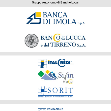
Gruppo Autonomo di Banche Locali
Banche
del
Gruppo
Società
del
Gruppo
Fondazione