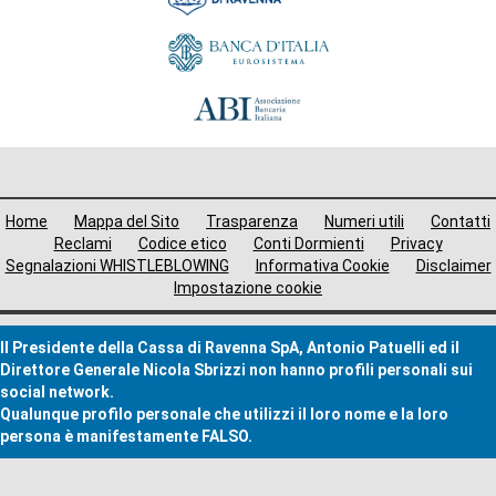
Menù
Home
Mappa del Sito
Trasparenza
Numeri utili
Contatti
i
Reclami
Codice etico
Conti Dormienti
Privacy
Segnalazioni WHISTLEBLOWING
Informativa Cookie
Disclaimer
avigazione
Impostazione cookie
ooter
Il Presidente della Cassa di Ravenna SpA, Antonio Patuelli ed il
Direttore Generale Nicola Sbrizzi non hanno profili personali sui
social network.
Qualunque profilo personale che utilizzi il loro nome e la loro
persona è manifestamente FALSO.