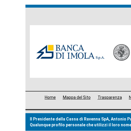
Banche
del
Gruppo
Menù
Home
Mappa del Sito
Trasparenza
N
di
navigazione
Il Presidente della Cassa di Ravenna SpA, Antonio Pat
footer
Qualunque profilo personale che utilizzi il loro no