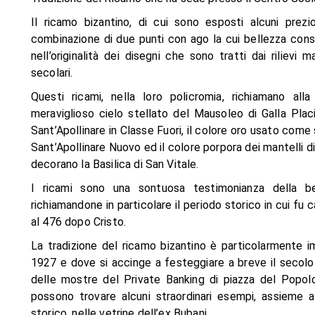
Il ricamo bizantino, di cui sono esposti alcuni prez
combinazione di due punti con ago la cui bellezza consi
nell’originalità dei disegni che sono tratti dai riliev
secolari.
Questi ricami, nella loro policromia, richiamano all
meraviglioso cielo stellato del Mausoleo di Galla Placid
Sant’Apollinare in Classe Fuori, il colore oro usato come 
Sant’Apollinare Nuovo ed il colore porpora dei mantelli di
decorano la Basilica di San Vitale.
I ricami sono una sontuosa testimonianza della bell
richiamandone in particolare il periodo storico in cui f
al 476 dopo Cristo.
La tradizione del ricamo bizantino è particolarmente 
1927 e dove si accinge a festeggiare a breve il secolo d
delle mostre del Private Banking di piazza del Popolo,
possono trovare alcuni straordinari esempi, assieme a
storico, nelle vetrine dell’ex Bubani.