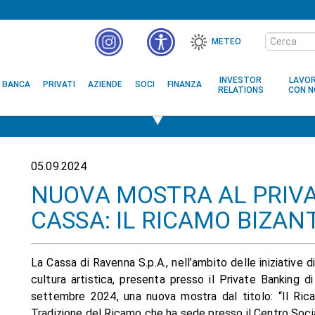
Cerca
METEO
nel
MENÙ
sito
ACCESSIBILITÀ
INVESTOR
LAVO
BANCA
PRIVATI
AZIENDE
SOCI
FINANZA
RELATIONS
CON N
05.09.2024
NUOVA MOSTRA AL PRIVA
CASSA: IL RICAMO BIZAN
La Cassa di Ravenna S.p.A., nell’ambito delle iniziative d
cultura artistica, presenta presso il Private Banking d
settembre 2024, una nuova mostra dal titolo: “Il Ri
Tradizione del Ricamo che ha sede presso il Centro Soci