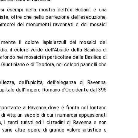
iosi esempi nella mostra dell’ex Bubani, è una
ste, oltre che nella perfezione dell’esecuzione,
i marmorei dei monumenti ravennati e dei mosaici
a mente il colore lapislazzuli dei mosaici del
ia, il colore verde dell’Abside della Basilica di
sfondo nei mosaici in particolare della Basilica di
 Giustiniano e di Teodora, nei celebri pannelli che
ezza, dell’unicità, dell’eleganza di Ravenna,
u capitale dell’Impero Romano d’Occidente dal 395
importante a Ravenna dove è fiorita nel lontano
i vita: un secolo di cui i numerosi appassionati
 i tanti turisti ed i cittadini di Ravenna e non
 varie altre opere di grande valore artistico e