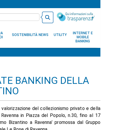
RA
INTERNET E
SOSTENIBILITÀ
NEWS
UTILITY
OI
MOBILE
BANKING
TE BANKING DELLA
TINO
i valorizzazione del collezionismo privato e della
i Ravenna in Piazza del Popolo, n.30, fino al 17
camo Bizantino a Ravenna’ promossa dal Gruppo
ale Le Rose di Ravenna.