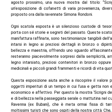
agosto prossimo, una nuova mostra dal titolo: “Scrig
un’esposizione di cofanetti di varia provenienza, diver
proposto ora dalla ravennate Simona Rondoni.
Ogni scatola esposta è un silenzioso custode di tesor
porta con sé storie e segreti del passato. Queste scatole
manifattura raffinate, sono testimonianze tangibili dell’ab
intarsi in legno ai preziosi dettagli in bronzo o dipi
bellezza e maestria, offrendo uno sguardo affascinante
resteranno piacevolmente sorpresi dalla semplicità, ar
legno intarsiato, preziosi contenitori in bronzo oppure 
medicinali e piccoli grandi frammenti e ricordi di vita quot
Questa esposizione aiuta anche a riscoprire il valore 
oggetti imperituri di un tempo in cui l’usa e getta non
economico e affettivo. Per questo la mostra ‘Scrigni d
e di bellezza nella passeggiata serale o mattutina nel cu
Ravenna (ex Bubani), che è meta ormai fissa di tant
moltissimi turisti che sono ospiti della nostra città. Ch