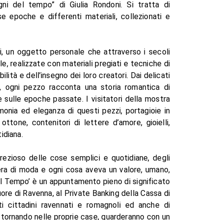
ni del tempo” di Giulia Rondoni. Si tratta di
se epoche e differenti materiali, collezionati e
i, un oggetto personale che attraverso i secoli
, realizzate con materiali pregiati e tecniche di
ilità e dell’insegno dei loro creatori. Dai delicati
nti, ogni pezzo racconta una storia romantica di
 sulle epoche passate. I visitatori della mostra
monia ed eleganza di questi pezzi, portagioie in
ottone, contenitori di lettere d’amore, gioielli,
idiana.
prezioso delle cose semplici e quotidiane, degli
 era di moda e ogni cosa aveva un valore, umano,
el Tempo’ è un appuntamento pieno di significato
ore di Ravenna, al Private Banking della Cassa di
i cittadini ravennati e romagnoli ed anche di
e, tornando nelle proprie case, guarderanno con un