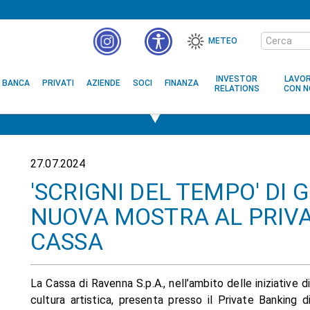
Cerca
METEO
nel
MENÙ
sito
ACCESSIBILITÀ
INVESTOR
LAVO
BANCA
PRIVATI
AZIENDE
SOCI
FINANZA
RELATIONS
CON N
27.07.2024
'SCRIGNI DEL TEMPO' DI 
NUOVA MOSTRA AL PRIVA
CASSA
La Cassa di Ravenna S.p.A., nell’ambito delle iniziative d
cultura artistica, presenta presso il Private Banking 