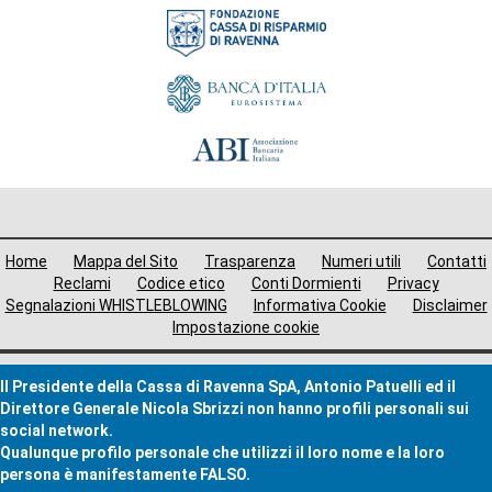
Fondazione
Menù
Home
Mappa del Sito
Trasparenza
Numeri utili
Contatti
i
Reclami
Codice etico
Conti Dormienti
Privacy
Segnalazioni WHISTLEBLOWING
Informativa Cookie
Disclaimer
avigazione
Impostazione cookie
ooter
Il Presidente della Cassa di Ravenna SpA, Antonio Patuelli ed il
Direttore Generale Nicola Sbrizzi non hanno profili personali sui
social network.
Qualunque profilo personale che utilizzi il loro nome e la loro
persona è manifestamente FALSO.