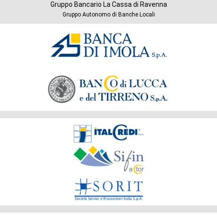
Gruppo Bancario La Cassa di Ravenna
Gruppo Autonomo di Banche Locali
Banche
del
Gruppo
Società
del
Gruppo