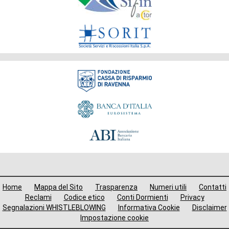
Gruppo
Fondazione
Menù
Home
Mappa del Sito
Trasparenza
Numeri utili
Contatti
i
Reclami
Codice etico
Conti Dormienti
Privacy
Segnalazioni WHISTLEBLOWING
Informativa Cookie
Disclaimer
avigazione
Impostazione cookie