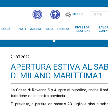
Cerca
METEO
nel
MENÙ
sito
ACCESSIBILITÀ
INVESTOR
LAVO
BANCA
PRIVATI
AZIENDE
SOCI
FINANZA
RELATIONS
CON N
21.07.2022
APERTURA ESTIVA AL SAB
DI MILANO MARITTIMA1
La Cassa di Ravenna S.p.A. apre al pubblico, anche il saba
turistiche della nostra provincia.
E’ prevista, a partire da sabato 23 luglio e sino a sab