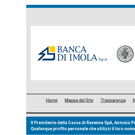
Banche
del
Gruppo
Menù
Home
Mappa del Sito
Trasparenza
N
di
navigazione
Il Presidente della Cassa di Ravenna SpA, Antonio Pat
footer
Qualunque profilo personale che utilizzi il loro no