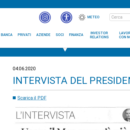
Cerca
METEO
nel
MENÙ
sito
ACCESSIBILITÀ
INVESTOR
LAVO
BANCA
PRIVATI
AZIENDE
SOCI
FINANZA
RELATIONS
CON N
04.06.2020
INTERVISTA DEL PRESIDE
Scarica il PDF