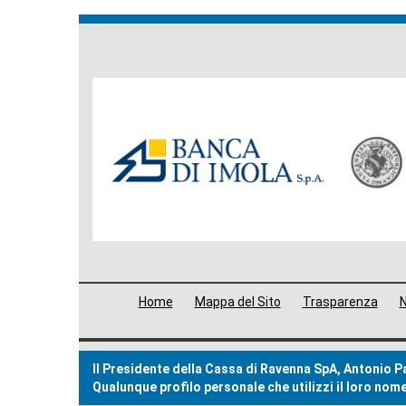
Banche
del
Gruppo
Menù
Home
Mappa del Sito
Trasparenza
N
di
navigazione
Il Presidente della Cassa di Ravenna SpA, Antonio Pat
footer
Qualunque profilo personale che utilizzi il loro no