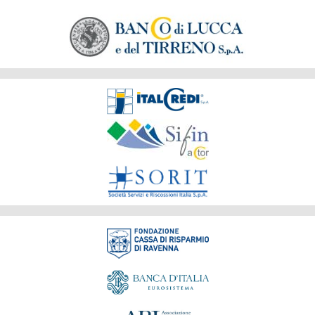
Società
del
Gruppo
Fondazione