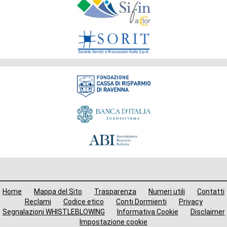
Gruppo
Fondazione
Menù
Home
Mappa del Sito
Trasparenza
Numeri utili
Contatti
i
Reclami
Codice etico
Conti Dormienti
Privacy
Segnalazioni WHISTLEBLOWING
Informativa Cookie
Disclaimer
avigazione
Impostazione cookie